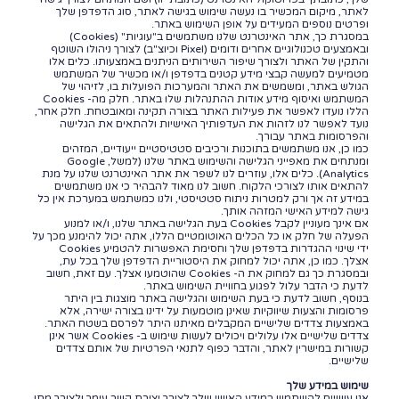
לאתר, מיקום המכשיר בו נעשה שימוש בגישה לאתר, סוג הדפדפן שלך
ופרטים נוספים המעידים על אופן השימוש באתר.
במסגרת כך, אתר האינטרנט שלנו משתמשים ב"עוגיות" (Cookies)
ובאמצעים טכנולוגיים אחרים ודומים (Pixel וכיוצ"ב) לצורך ניהולו השוטף
והתקין של האתר ולצורך שיפור השירותים הניתנים באמצעותו. כלים אלו
מטמיעים למעשה קבצי מידע קטנים בדפדפן ו/או מכשיר של המשתמש
הגולש באתר, ומשמשים את האתר והמערכות הפועלות בו, לזיהוי של
המשתמש ואיסוף מידע אודות ההתנהלות שלו באתר. חלק מה- Cookies
הללו נועדו לאפשר את פעילות האתר בצורה תקינה ומאובטחת. חלק אחר,
נועד לאפשר לנו לזהות את העדפותיך האישיות ולהתאים את הגלישה
והפרסומות באתר עבורך.
כמו כן, אנו משתמשים בתוכנות ורכיבים סטטיסטיים ייעודיים, המזהים
ומנתחים את מאפייני הגלישה והשימוש באתר שלנו (למשל, Google
Analytics). כלים אלו, עוזרים לנו לשפר את אתר האינטרנט שלנו על מנת
להתאים אותו לצורכי הלקוח. חשוב לנו מאוד להבהיר כי אנו משתמשים
במידע זה אך ורק למטרות ניתוח סטטיסטי, ולנו כמשתמש במערכת אין כל
גישה למידע האישי המזהה אותך.
אם אינך מעוניין לקבל Cookies בעת הגלישה באתר שלנו, ו/או למנוע
הפעלה של חלק או כל הכלים האוטומטיים הללו, אתה יכול להימנע מכך על
ידי שינוי ההגדרות בדפדפן שלך וחסימת האפשרות להטמיע Cookies
אצלך. כמו כן, אתה יכול למחוק את היסטוריית הדפדפן שלך בכל עת,
ובמסגרת כך גם למחוק את ה- Cookies שהוטמעו אצלך. עם זאת, חשוב
לדעת כי הדבר עלול לפגוע בחוויית השימוש באתר.
בנוסף, חשוב לדעת כי בעת השימוש והגלישה באתר מוצגות בין היתר
פרסומות והצעות שיווקיות שאינן מוטמעות על ידינו בצורה ישירה, אלא
באמצעות צדדים שלישיים המקבלים מאיתנו היתר לפרסם בשטח האתר.
צדדים שלישיים אלו עלולים ויכולים לעשות שימוש ב- Cookies אשר אינן
קשורות במישרין לאתר, והדבר כפוף לתנאי הפרטיות של אותם צדדים
שלישיים.
שימוש במידע שלך
אנו עשויים להשתמש במידע האישי שלך לצורך יצירת קשר עימך ולצורך מתן