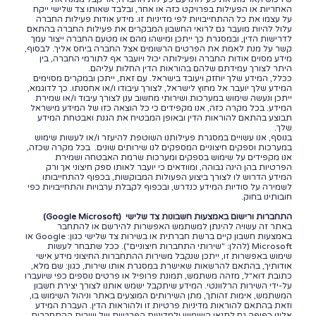
האחריות או הפעילות בפרויקט כזה או אחר, ובלבד שאותו צד שלישי ייקח
על עצמו את כל ההתחייבויות לפי מדיניות זו. מידע אודות פעילות החברה
עלול להיות מועבר גם לרואי החשבון המבקרים את פעילות החברה בהתאם
לדרישות הדין, ובמסגרת כך ייתכן ומישהו מהם או מטעם החברה ייצור עמך
קשר על מנת לאמת את הפרטים הרשומים אצל החברה ביחס אליך. לבסוף,
מידע מסוים אודות החברה ופעילותה יכול ויועבר אף לתורמי החברה, בין
היתר לצורך עמידתם שלהם בהוראות הדין החלות עליהם.
ככלל, המידע שלך יוחזק ויעובד בישראל. עם זאת, ייתכן ובמקרים מסוימים
המידע שלך יועבר אל מחוץ לישראל, לצורך עיבודו ו/או אחסנתו. כך לדוגמא,
ייתכן ונעשה שימוש במערכות ושירותי מחשוב ענן לצורך עיבוד ו/או שמירת
המידע. בכל מקרה כזה, אנו מקפידים כי כל הוצאה כזו של המידע מישראל
תבוצע בהתאם להוראות הדין ובאופן המבטיח את הגנת ואבטחת המידע
שלך.
בנוסף, אנו עשויים במסגרת פעילותנו השוטפת להיעזר ו/או לעשות שימוש
במערכות וספקים חיצוניים המספקים לנו שירותים שונים. בכל מקרה שכזה,
אנו מקפידים על שימוש בספקים ומערכות שרמת האבטחה ושמירת
הפרטיות בהן הינה גבוהה, ומוודאים כי יועבר לאותו ספק חיצוני אך ורק
המידע הדרוש לו לצורך ביצוע הפעולות המבוקשות, בכפוף להתחייבותו
לשמירה על סודיות המידע כנדרש, ובכפוף לקבלת ערבויות והתחייבויות כפי
חובותינו בחוק.
התחברות ורישום באמצעות חשבונות צד שלישי (Google Microsoft)
באתר זה עשויה להינתן למשתמש האפשרות להירשם או להתחבר
באמצעות חשבון קיים ברשת חברתית או בשירות צד שלישי כגון: Google או
Microsoft (להלן: "שירותי התחברות חיצוניים"). ככל שתבחר לעשות
שימוש באפשרות זו, ייתכן שנקבל משירות ההתחברות החיצוני מידע אישי
אודותיך, בהתאם להרשאות שאישרת במסגרת אותו שירות, כגון: שם מלא,
כתובת דוא"ל, מזהה משתמש, תמונת פרופיל או פרטים נוספים כפי שיועברו
על-ידי השירות הרלוונטי. המידע שיתקבל ישמש אותנו לצורך יצירת חשבון
המשתמש, אימות זהותך, מתן השירותים המוצעים באתר וניהול השימוש בו,
וזאת בהתאם להוראות מדיניות פרטיות זו ולהוראות הדין. העברת המידע
אלינו כפופה גם לתנאי השימוש ולמדיניות הפרטיות של שירות ההתחברות