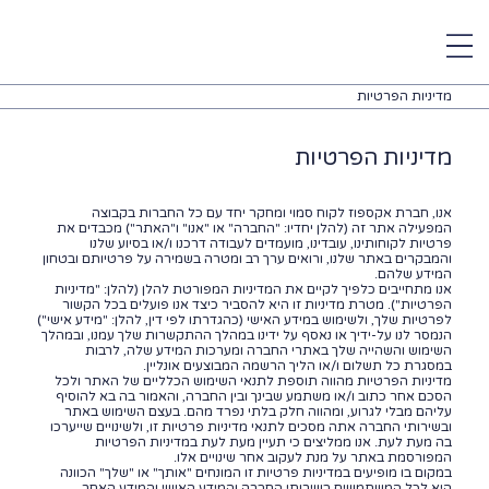
מדיניות הפרטיות
מדיניות הפרטיות
אנו, חברת אקספוז לקוח סמוי ומחקר יחד עם כל החברות בקבוצה
המפעילה אתר זה (להלן יחדיו: "החברה" או "אנו" ו"האתר") מכבדים את
פרטיות לקוחותינו, עובדינו, מועמדים לעבודה דרכנו ו/או בסיוע שלנו
והמבקרים באתר שלנו, ורואים ערך רב ומטרה בשמירה על פרטיותם ובטחון
המידע שלהם.
אנו מתחייבים כלפיך לקיים את המדיניות המפורטת להלן (להלן: "מדיניות
הפרטיות"). מטרת מדיניות זו היא להסביר כיצד אנו פועלים בכל הקשור
לפרטיות שלך, ולשימוש במידע האישי (כהגדרתו לפי דין, להלן: "מידע אישי")
הנמסר לנו על-ידיך או נאסף על ידינו במהלך ההתקשרות שלך עמנו, ובמהלך
השימוש והשהייה שלך באתרי החברה ומערכות המידע שלה, לרבות
במסגרת כל תשלום ו/או הליך הרשמה המבוצעים אונליין.
מדיניות הפרטיות מהווה תוספת לתנאי השימוש הכלליים של האתר ולכל
הסכם אחר כתוב ו/או משתמע שבינך ובין החברה, והאמור בה בא להוסיף
עליהם מבלי לגרוע, ומהווה חלק בלתי נפרד מהם. בעצם השימוש באתר
ובשירותי החברה אתה מסכים לתנאי מדיניות פרטיות זו, ולשינויים שייערכו
בה מעת לעת. אנו ממליצים כי תעיין מעת לעת במדיניות הפרטיות
המפורסמת באתר על מנת לעקוב אחר שינויים אלו.
במקום בו מופיעים במדיניות פרטיות זו המונחים "אותך" או "שלך" הכוונה
היא לכל המשתמשים בשירותי החברה והמידע האישי והמידע האחר