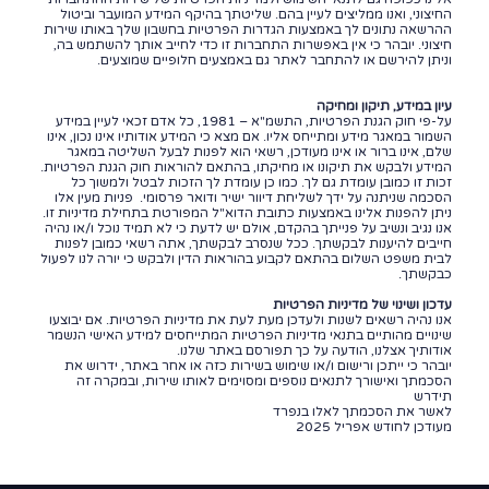
החיצוני, ואנו ממליצים לעיין בהם. שליטתך בהיקף המידע המועבר וביטול
ההרשאה נתונים לך באמצעות הגדרות הפרטיות בחשבון שלך באותו שירות
חיצוני. יובהר כי אין באפשרות התחברות זו כדי לחייב אותך להשתמש בה,
וניתן להירשם או להתחבר לאתר גם באמצעים חלופיים שמוצעים.
עיון במידע, תיקון ומחיקה
על-פי חוק הגנת הפרטיות, התשמ"א – 1981, כל אדם זכאי לעיין במידע
השמור במאגר מידע ומתייחס אליו. אם מצא כי המידע אודותיו אינו נכון, אינו
שלם, אינו ברור או אינו מעודכן, רשאי הוא לפנות לבעל השליטה במאגר
המידע ולבקש את תיקונו או מחיקתו, בהתאם להוראות חוק הגנת הפרטיות.
זכות זו כמובן עומדת גם לך. כמו כן עומדת לך הזכות לבטל ולמשוך כל
הסכמה שניתנה על ידך לשליחת דיוור ישיר ודואר פרסומי. פניות מעין אלו
ניתן להפנות אלינו באמצעות כתובת הדוא"ל המפורטת בתחילת מדיניות זו.
אנו נגיב ונשיב על פנייתך בהקדם, אולם יש לדעת כי לא תמיד נוכל ו/או נהיה
חייבים להיענות לבקשתך. ככל שנסרב לבקשתך, אתה רשאי כמובן לפנות
לבית משפט השלום בהתאם לקבוע בהוראות הדין ולבקש כי יורה לנו לפעול
כבקשתך.
עדכון ושינוי של מדיניות הפרטיות
אנו נהיה רשאים לשנות ולעדכן מעת לעת את מדיניות הפרטיות. אם יבוצעו
שינויים מהותיים בתנאי מדיניות הפרטיות המתייחסים למידע האישי הנשמר
אודותיך אצלנו, הודעה על כך תפורסם באתר שלנו.
יובהר כי ייתכן ורישום ו/או שימוש בשירות כזה או אחר באתר, ידרוש את
הסכמתך ואישורך לתנאים נוספים ומסוימים לאותו שירות, ובמקרה זה
תידרש
לאשר את הסכמתך לאלו בנפרד
מעודכן לחודש אפריל 2025