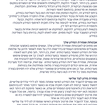
הנוגע, בין היתר, לעובדי הלקוח, ללקוחותיו ולאנשים אחרים המצויים במקום
שבו מבוצעת הביקורת, לרבות מידע הכלול בדוחות, שאלונים, הקלטות,
תמונות או סרטונים, בהתאם לאופי השירות.
ביחס למידע זה, הלקוח המזמין את השירות הוא בעל השליטה במידע,
הקובע את מטרות עיבוד המידע ואופן עיבודו, ואילו החברה פועלת כ"מחזיק"
במידע ומעבדת אותו עבור הלקוח ובהתאם להוראותיו. הלקוח, כבעל
השליטה במידע, אחראי לקיומה של עילה חוקית לאיסוף המידע ולעיבודו
ולמסירת היידוע הנדרש לפי דין.
בקשות לעיון במידע, לתיקונו, למחיקתו או למימוש זכויות אחרות בקשר
למידע המעובד עבור לקוח מסוים, יופנו לאותו לקוח, בהיותו בעל השליטה
במידע.
אבטחת ושמירת המידע שלך
אנו מחויבים לאבטחת ושמירת המידע שלך, ועושים שימוש באמצעי אבטחה
מקובלים ומתאימים העומדים בדרישות הדין על מנת לשמור ולהגן על שלמות
וסודיות המידע הנשמר במערכותינו. זאת, בין היתר, תוך מתן דגש לאופיו
הרגיש של חלק מהמידע הנשמר במערכותינו. לצורך כך אנו עושים שימוש
באמצעים טכנולוגיים, נהלים ופרוצדורות שונות, שתכליתם להבטיח את
אבטחת, שמירת ושרידות המידע במערכותינו. עם זאת, ובדומה לכל מערכת
אחרת, אנו איננו יכולים להבטיח בצורה מלאה ומוחלטת את בטיחות
מערכותינו, ועל כן אנו איננו מתחייבים שמאגרי המידע שלנו יהיו חסינים בצורה
מוחלטת מפני כל חדירה ו/או גישה בלתי מורשית.
מסירת מידע לצד שלישי
אנו עשויים להעביר את המידע האישי שאתה מוסר לנו לידיי צדדים שלישיים,
למשל כאשר קיימת לנו חובה חוקית שכזו או כאשר הדבר מותר לנו בהתאם
להוראות הדין ולאינטרסים המסחריים שלנו, או כאשר סיפקת לנו היתר ו/או
הסכמה ו/או ייפוי כוח לצורך ביצוע פנייה שכזו עבורך. בדומה, אנו נוכל ונעביר
את פרטיך למעסיקים שונים בהתאם לבקשתך להירשם למשרה כזו או
אחרת ו/או לעבור הליך מיון כזה או אחר.
בנוסף, נוכל להעביר את פרטיך והמידע האישי שמסרת לנו לידי צד שלישי
שירכוש ו/או ימזג את פעילותו עם פעילות החברה, או יקבל ממנה את