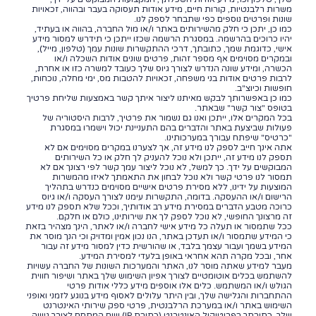
משרות רלבנטיות, קורות חיים, מידע אודות תעסוקה בעבר ובהווה, זכאויות
שונות ופרטים נוספים כפי שתבחר לספק לנו.
כמו כן, יתכן כי חלק מהשירותים באתר ו/או מול החברה, בהווה או בעתיד,
יהיו כרוכים בהרשמה. במסגרת הרשמה שכזו ייתכן כי תידרש למסור מידע
אישי, כדוגמת שמך, כתובתך, דרכי ההתקשרות שונות עמך (טלפון, מייל),
ובמקרים מסוימים אף מספר זהות, פרטים שונים אודות השכלה ו/או
הכשרה, ומידע שונה הנדרש לצורך גיוס שלך כעובד למשרה כזו או אחרת,
לרבות פרטים אודות בני משפחה, זכאויות להטבות מס, ימי מחלה, נוכחות,
חופשות וכיוצ"ב.
כמו כן באפשרותך לבקש מאיתנו ליצור איתך קשר באמצעות שליחת פרטיך
בטופס "צור קשר" שבאתר.
בכל המקרים אלו, ייתכן ואנו גם נשמור את פרטיך, לרבות היסטוריה של
פעולות שביצעת באתר והדברים בהם התעניינת יכול וישמרו במסגרת
"כרטיס" שיפתח עבורך במערכותינו.
אתה אינך חייב לספק לנו מידע זה, אך לצערנו במקרים מסוימים אם לא
תספק לנו מידע זה, ייתכן ולא נוכל להעניק לך חלק או כל השירותים
המבוקשים על ידך. כך למשל, לא נוכל ליצור עמך קשר לפי רצונך אם לא
תמסור לנו פרטי קשר ולא נוכל לבחון את התאמתך לאיזו מהמשרות
המוצעות על ידינו, ללא מסירת פרטים אישיים מסוימים כנדרש בתהליך
הרישום ו/או ההעסקה. בדומה, התקשרות עימנו לצורך העסקה ו/או גיוס
כרוכה מטבע הדברים במסירת מידע רב אודותיך, וככל שלא תספק לנו מידע
זה מרצונך החופשי, לא נוכל לספק לך את שירותינו, כולם או חלקם.
ככל שתמסור או תעלה כל מידע אישי לחברה ו/או לאתר, הינך מצהיר בזאת
כי המידע שתמסור ו/או תעדכן באתר, הנו נכון אמין ומדויק וכי הנך מוסר את
המידע בשמך ועבור עצמך בלבד, או שהורשית כדין למסור מידע זה עבור
אחר, ובכל מקרה תהא אחראי באופן בלעדי למסירת המידע.
מעבר למידע שאתה מוסר לנו, האתר והמערכות השונות של החברה עשויות
להשתמש בכלים אוטומטיים לצורך אפיון השימוש שלך באתר ושיפור חווית
הגולש ו/או המשתמש. כלים אלו אוספים מידע כללי אודות פרטי
ההתחברות והגלישה שלך, ובין היתר עלולים לאסוף מידע בנוגע לזמני ואופני
השימוש באתר ו/או במערכת הרלבנטית, פרטי ספק שירותי האינטרנט
שלך, כתובתך בפרוטוקול האינטרנט (כתובת IP) ושם המתחם לצורך גישה