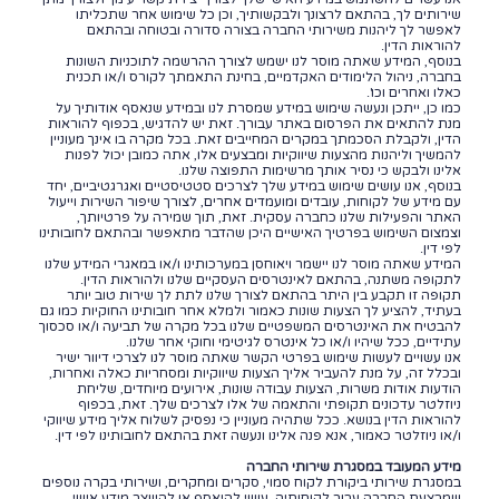
שירותים לך, בהתאם לרצונך ולבקשותיך, וכן כל שימוש אחר שתכליתו
לאפשר לך ליהנות משירותי החברה בצורה סדורה ובטוחה ובהתאם
להוראות הדין.
בנוסף, המידע שאתה מוסר לנו ישמש לצורך ההרשמה לתוכניות השונות
בחברה, ניהול הלימודים האקדמיים, בחינת התאמתך לקורס ו/או תכנית
כאלו ואחרים וכו'.
כמו כן, ייתכן ונעשה שימוש במידע שמסרת לנו ובמידע שנאסף אודותיך על
מנת להתאים את הפרסום באתר עבורך. זאת יש להדגיש, בכפוף להוראות
הדין, ולקבלת הסכמתך במקרים המחייבים זאת. בכל מקרה בו אינך מעוניין
להמשיך וליהנות מהצעות שיווקיות ומבצעים אלו, אתה כמובן יכול לפנות
אלינו ולבקש כי נסיר אותך מרשימות התפוצה שלנו.
בנוסף, אנו עושים שימוש במידע שלך לצרכים סטטיסטיים ואגרגטיביים, יחד
עם מידע של לקוחות, עובדים ומועמדים אחרים, לצורך שיפור השירות וייעול
האתר והפעילות שלנו כחברה עסקית. זאת, תוך שמירה על פרטיותך,
וצמצום השימוש בפרטיך האישיים היכן שהדבר מתאפשר ובהתאם לחובותינו
לפי דין.
המידע שאתה מוסר לנו יישמר ויאוחסן במערכותינו ו/או במאגרי המידע שלנו
לתקופה משתנה, בהתאם לאינטרסים העסקיים שלנו ולהוראות הדין.
תקופה זו תקבע בין היתר בהתאם לצורך שלנו לתת לך שירות טוב יותר
בעתיד, להציע לך הצעות שונות כאמור ולמלא אחר חובותינו החוקיות כמו גם
להבטיח את האינטרסים המשפטיים שלנו בכל מקרה של תביעה ו/או סכסוך
עתידיים, ככל שיהיו ו/או כל אינטרס לגיטימי וחוקי אחר שלנו.
אנו עשויים לעשות שימוש בפרטי הקשר שאתה מוסר לנו לצרכי דיוור ישיר
ובכלל זה, על מנת להעביר אליך הצעות שיווקיות ומסחריות כאלה ואחרות,
הודעות אודות משרות, הצעות עבודה שונות, אירועים מיוחדים, שליחת
ניוזלטר עדכונים תקופתי והתאמה של אלו לצרכים שלך. זאת, בכפוף
להוראות הדין בנושא. ככל שתהיה מעוניין כי נפסיק לשלוח אליך מידע שיווקי
ו/או ניוזלטר כאמור, אנא פנה אלינו ונעשה זאת בהתאם לחובותינו לפי דין.
מידע המעובד במסגרת שירותי החברה
במסגרת שירותי ביקורת לקוח סמוי, סקרים ומחקרים, ושירותי בקרה נוספים
שמבצעת החברה עבור לקוחותיה, עשוי להיאסף או להיווצר מידע אישי