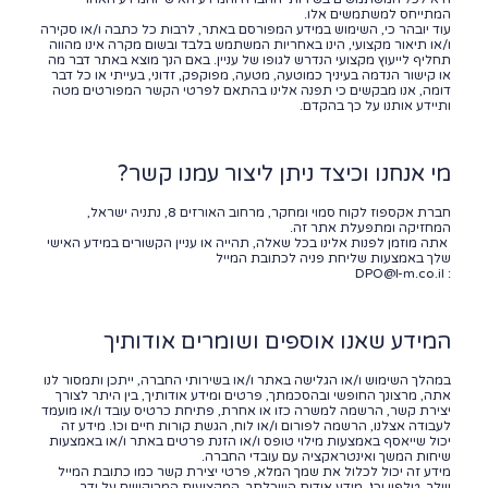
המתייחס למשתמשים אלו.
עוד יובהר כי, השימוש במידע המפורסם באתר, לרבות כל כתבה ו/או סקירה
ו/או תיאור מקצועי, הינו באחריות המשתמש בלבד ובשום מקרה אינו מהווה
תחליף לייעוץ מקצועי הנדרש לגופו של עניין. באם הנך מוצא באתר דבר מה
או קישור הנדמה בעיניך כמוטעה, מטעה, מפוקפק, זדוני, בעייתי או כל דבר
דומה, אנו מבקשים כי תפנה אלינו בהתאם לפרטי הקשר המפורטים מטה
ותיידע אותנו על כך בהקדם.
מי אנחנו וכיצד ניתן ליצור עמנו קשר?
חברת אקספוז לקוח סמוי ומחקר, מרחוב האורזים 8, נתניה ישראל,
המחזיקה ומתפעלת אתר זה.
אתה מוזמן לפנות אלינו בכל שאלה, תהייה או עניין הקשורים במידע האישי
שלך באמצעות שליחת פניה לכתובת המייל
DPO@l-m.co.il
:
המידע שאנו אוספים ושומרים אודותיך
במהלך השימוש ו/או הגלישה באתר ו/או בשירותי החברה, ייתכן ותמסור לנו
אתה, מרצונך החופשי ובהסכמתך, פרטים ומידע אודותיך, בין היתר לצורך
יצירת קשר, הרשמה למשרה כזו או אחרת, פתיחת כרטיס עובד ו/או מועמד
לעבודה אצלנו, הרשמה לפורום ו/או לוח, הגשת קורות חיים וכו'. מידע זה
יכול שייאסף באמצעות מילוי טופס ו/או הזנת פרטים באתר ו/או באמצעות
שיחות המשך ואינטראקציה עם עובדי החברה.
מידע זה יכול לכלול את שמך המלא, פרטי יצירת קשר כמו כתובת המייל
שלך, טלפון וכו', מידע אודות השכלתך, המקצועות המבוקשים על ידך,